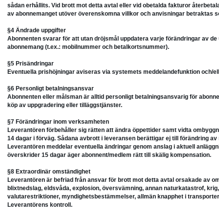
sådan erhållits. Vid brott mot detta avtal eller vid obetalda fakturor återbetal
av abonnemanget utöver överenskomna villkor och anvisningar betraktas
§4 Ändrade uppgifter
Abonnenten svarar för att utan dröjsmål uppdatera varje förändringar av d
abonnemang (t.ex.: mobilnummer och betalkortsnummer).
§5 Prisändringar
Eventuella prishöjningar aviseras via systemets meddelandefunktion och/elle
§6 Personligt betalningsansvar
Abonnenten eller målsman är alltid personligt betalningsansvarig för abon
köp av uppgradering eller tilläggstjänster.
§7 Förändringar inom verksamheten
Leverantören förbehåller sig rätten att ändra öppettider samt vidta ombygg
14 dagar i förväg. Sådana avbrott i leveransen berättigar ej till förändring av
Leverantören meddelar eventuella ändringar genom anslag i aktuell anläggnin
överskrider 15 dagar äger abonnent/medlem rätt till skälig kompensation.
§8 Extraordinär omständighet
Leverantören är befriad från ansvar för brott mot detta avtal orsakade av o
blixtnedslag, eldsvåda, explosion, översvämning, annan naturkatastrof, krig, m
valutarestriktioner, myndighetsbestämmelser, allmän knapphet i transporter
Leverantörens kontroll.