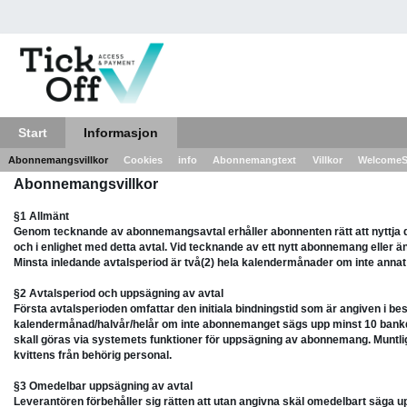
Start
Informasjon
Abonnemangsvillkor
Cookies
info
Abonnemangtext
Villkor
Welcome
Abonnemangsvillkor
§1 Allmänt
Genom tecknande av abonnemangsavtal erhåller abonnenten rätt att nyttja 
och i enlighet med detta avtal. Vid tecknande av ett nytt abonnemang eller 
Minsta inledande avtalsperiod är två(2) hela kalendermånader om inte annat
§2 Avtalsperiod och uppsägning av avtal
Första avtalsperioden omfattar den initiala bindningstid som är angiven i b
kalendermånad/halvår/helår om inte abonnemanget sägs upp minst 10 bankd
skall göras via systemets funktioner för uppsägning av abonnemang. Muntlig u
kvittens från behörig personal.
§3 Omedelbar uppsägning av avtal
Leverantören förbehåller sig rätten att utan angivna skäl omedelbart säga up