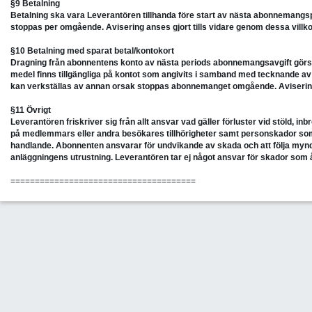
§9 Betalning
Betalning ska vara Leverantören tillhanda före start av nästa abonnemang
stoppas per omgående. Avisering anses gjort tills vidare genom dessa villko
§10 Betalning med sparat betal/kontokort
Dragning från abonnentens konto av nästa periods abonnemangsavgift görs i sl
medel finns tillgängliga på kontot som angivits i samband med tecknande a
kan verkställas av annan orsak stoppas abonnemanget omgående. Avisering a
§11 Övrigt
Leverantören friskriver sig från allt ansvar vad gäller förluster vid stöld, in
på medlemmars eller andra besökares tillhörigheter samt personskador som
handlande. Abonnenten ansvarar för undvikande av skada och att följa myn
anläggningens utrustning. Leverantören tar ej något ansvar för skador som 
======================================